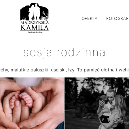
OFERTA
FOTOGRAF
sesja rodzinna
hy, malutkie paluszki, uściski, łzy. To pamięć ulotna i wehi