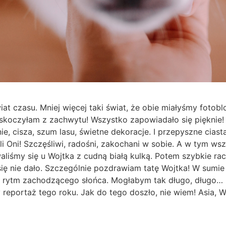
at czasu. Mniej więcej taki świat, że obie miałyśmy fotoblo
koczyłam z zachwytu! Wszystko zapowiadało się pięknie! 
ie, cisza, szum lasu, świetne dekoracje. I przepyszne ciast
yli Oni! Szczęśliwi, radośni, zakochani w sobie. A w tym ws
liśmy się u Wojtka z cudną białą kulką. Potem szybkie ra
 się nie dało. Szczególnie pozdrawiam tatę Wojtka! W sumie
 w rytm zachodzącego słońca. Mogłabym tak długo, długo… 
y reportaż tego roku. Jak do tego doszło, nie wiem! Asia, Wo