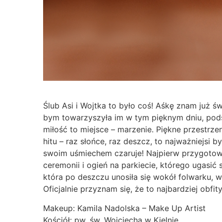
Ślub Asi i Wojtka to było coś! Aśkę znam już świ
bym towarzyszyła im w tym pięknym dniu, pods
miłość to miejsce – marzenie. Piękne przestrzen
hitu – raz słońce, raz deszcz, to najważniejsi b
swoim uśmiechem czaruje! Najpierw przygotowa
ceremonii i ogień na parkiecie, którego ugasić
która po deszczu unosiła się wokół folwarku,
Oficjalnie przyznam się, że to najbardziej obfit
Makeup: Kamila Nadolska – Make Up Artist
Kościół: pw. św. Wojciecha w Kielnie