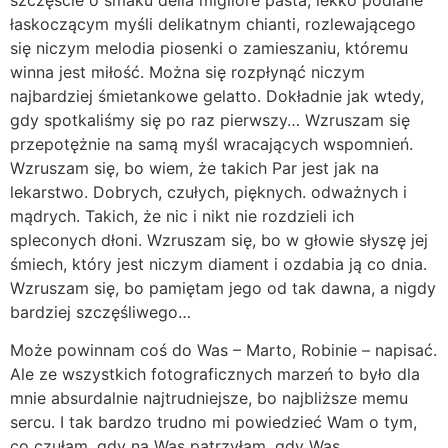
łaskoczącym myśli delikatnym chianti, rozlewającego
się niczym melodia piosenki o zamieszaniu, któremu
winna jest miłość. Można się rozpłynąć niczym
najbardziej śmietankowe gelatto. Dokładnie jak wtedy,
gdy spotkaliśmy się po raz pierwszy… Wzruszam się
przepotężnie na samą myśl wracających wspomnień.
Wzruszam się, bo wiem, że takich Par jest jak na
lekarstwo. Dobrych, czułych, pięknych. odważnych i
mądrych. Takich, że nic i nikt nie rozdzieli ich
spleconych dłoni. Wzruszam się, bo w głowie słyszę jej
śmiech, który jest niczym diament i ozdabia ją co dnia.
Wzruszam się, bo pamiętam jego od tak dawna, a nigdy
bardziej szczęśliwego…
Może powinnam coś do Was – Marto, Robinie – napisać.
Ale ze wszystkich fotograficznych marzeń to było dla
mnie absurdalnie najtrudniejsze, bo najbliższe memu
sercu. I tak bardzo trudno mi powiedzieć Wam o tym,
co czułam, gdy na Was patrzyłam, gdy Was