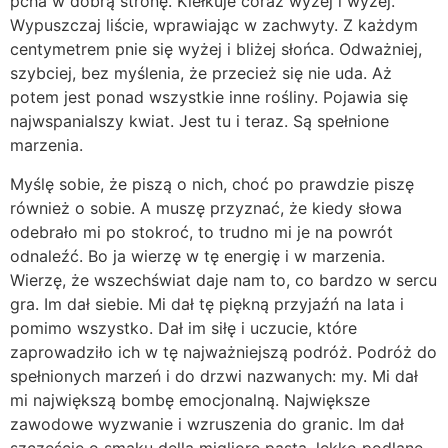
pcha w dobrą stronę. Kiełkuje coraz wyżej i wyżej.
Wypuszczaj liście, wprawiając w zachwyty. Z każdym
centymetrem pnie się wyżej i bliżej słońca. Odważniej,
szybciej, bez myślenia, że przecież się nie uda. Aż
potem jest ponad wszystkie inne rośliny. Pojawia się
najwspanialszy kwiat. Jest tu i teraz. Są spełnione
marzenia.
Myślę sobie, że piszą o nich, choć po prawdzie piszę
również o sobie. A muszę przyznać, że kiedy słowa
odebrało mi po stokroć, to trudno mi je na powrót
odnaleźć. Bo ja wierzę w tę energię i w marzenia.
Wierzę, że wszechświat daje nam to, co bardzo w sercu
gra. Im dał siebie. Mi dał tę piękną przyjaźń na lata i
pomimo wszystko. Dał im siłę i uczucie, które
zaprowadziło ich w tę najważniejszą podróż. Podróż do
spełnionych marzeń i do drzwi nazwanych: my. Mi dał
mi największą bombę emocjonalną. Największe
zawodowe wyzwanie i wzruszenia do granic. Im dał
szczęście o smaku della migliore pasta, lekko podlane