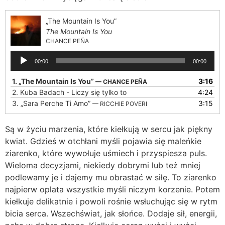
„The Mountain Is You”
The Mountain Is You
CHANCE PEÑA
Odtwarzacz
00:00
00:00
plików
dźwiękowych
1.
„The Mountain Is You”
3:16
— CHANCE PEÑA
2.
Kuba Badach - Liczy się tylko to
4:24
3.
„Sara Perche Ti Amo”
3:15
— RICCHIE POVERI
Są w życiu marzenia, które kiełkują w sercu jak piękny
kwiat. Gdzieś w otchłani myśli pojawia się maleńkie
ziarenko, które wywołuje uśmiech i przyspiesza puls.
Wieloma decyzjami, niekiedy dobrymi lub też mniej
podlewamy je i dajemy mu obrastać w siłę. To ziarenko
najpierw oplata wszystkie myśli niczym korzenie. Potem
kiełkuje delikatnie i powoli rośnie wsłuchując się w rytm
bicia serca. Wszechświat, jak słońce. Dodaje sił, energii,