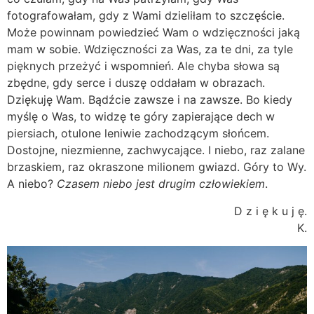
fotografowałam, gdy z Wami dzieliłam to szczęście.
Może powinnam powiedzieć Wam o wdzięczności jaką
mam w sobie. Wdzięczności za Was, za te dni, za tyle
pięknych przeżyć i wspomnień. Ale chyba słowa są
zbędne, gdy serce i duszę oddałam w obrazach.
Dziękuję Wam. Bądźcie zawsze i na zawsze. Bo kiedy
myślę o Was, to widzę te góry zapierające dech w
piersiach, otulone leniwie zachodzącym słońcem.
Dostojne, niezmienne, zachwycające. I niebo, raz zalane
brzaskiem, raz okraszone milionem gwiazd. Góry to Wy.
A niebo?
Czasem niebo jest drugim człowiekiem
.
D z i ę k u j ę.
K.